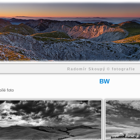
Radomír Skoupý © fotografie
BW
ílé foto