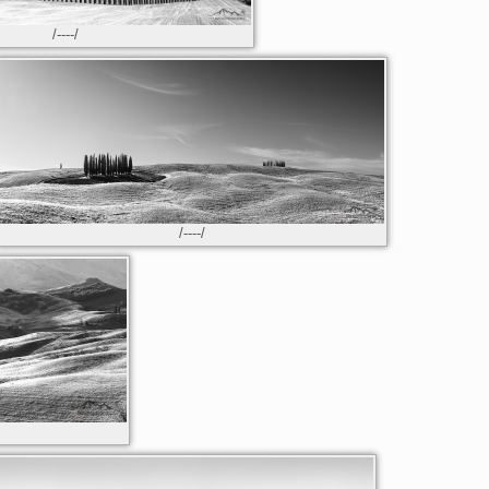
/----/
/----/