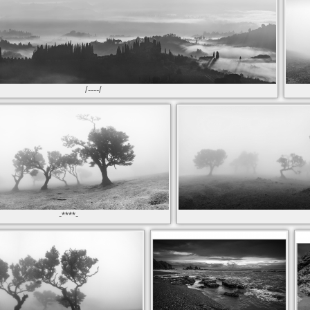
/----/
-****-