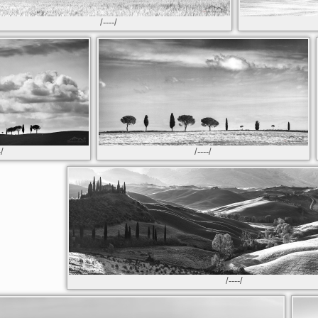
/----/
-/
/----/
/----/