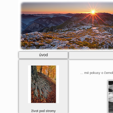
úvod
... mé pokusy o černob
život pod stromy