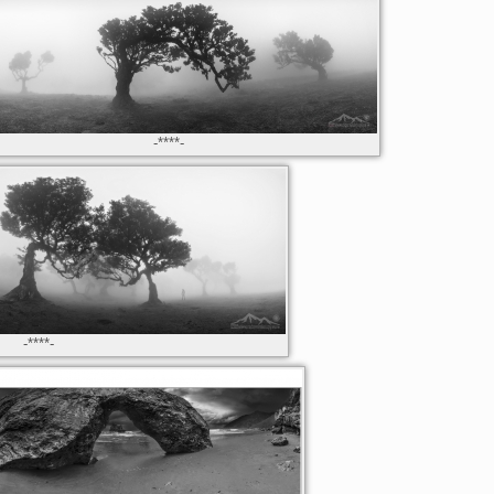
-****-
-****-