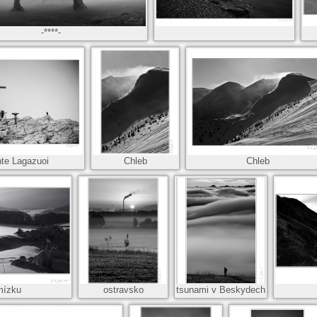
-****-
te Lagazuoi
Chleb
Chleb
mízku
ostravsko
tsunami v Beskydech