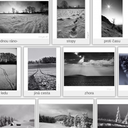
ednou ráno-
stopy
proti času
 ledu
jiná cesta
zhora