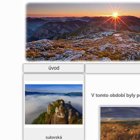
úvod
V tomto období byly po
sulovská