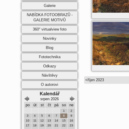
Galerie
NABÍDKA FOTOOBRAZŮ -
GALERIE MOTIVŮ
360° virtualview foto
Novinky
Blog
Fototechnika
Odkazy
Návštěvy
<
říjen 2023
O autorovi
Kalendář
 2026
srpen 2026
září 2026
pá
so
ne
po
út
st
čt
pá
so
ne
po
út
st
čt
pá
so
ne
3
4
5
1
2
1
2
3
4
5
6
10
11
12
3
4
5
6
7
8
9
7
8
9
10
11
12
13
17
18
19
10
11
12
13
14
15
16
14
15
16
17
18
19
20
24
25
26
17
18
19
20
21
22
23
21
22
23
24
25
26
27