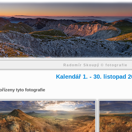
Radomír Skoupý © fotografie
Kalendář 1. - 30. listopad 
řízeny tyto fotografie