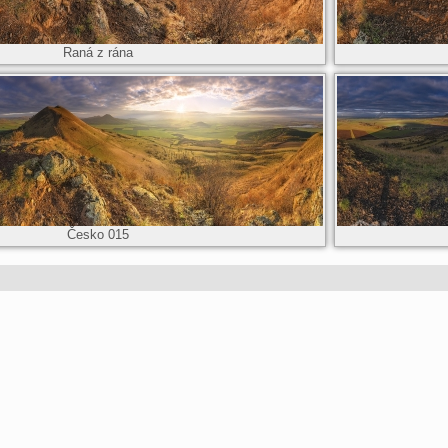
Raná z rána
Česko 015