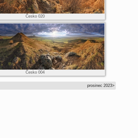
Česko 020
Česko 004
prosinec 2023
>